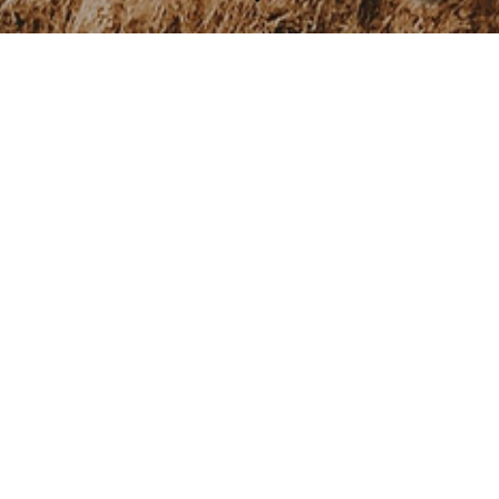
KONTAKT
Der einfachste Weg, mit mir in Kontakt zu treten. Ich bemühe
mich um schnellstmögliche Bearbeitung Ihrer Nachricht und
freue mich Ihnen helfen zu dürfen!